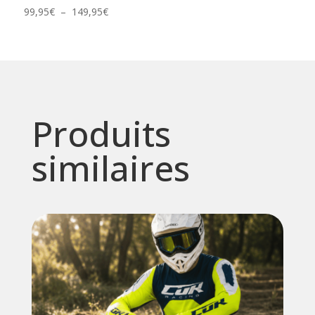
Plage
99,95
€
–
149,95
€
de
prix :
99,95€
à
149,95€
Produits
similaires