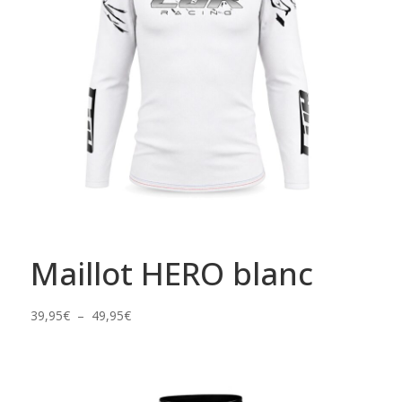
Maillot HERO blanc
Plage
39,95
€
–
49,95
€
de
prix :
39,95€
à