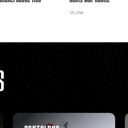
35,95
€
S