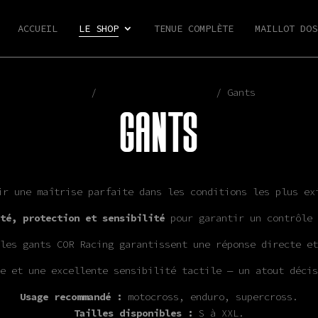
ACCUEIL
LE SHOP
TENUE COMPLÈTE
MAILLOT DOS
Shop
/
Gants & Accessoires
/ Gants
GANTS
r une maîtrise parfaite dans les conditions les plus ex
té, protection et sensibilité
pour garantir un contrôle 
les gants COR Racing garantissent une réponse directe et
e et une excellente sensibilité tactile — un atout décis
Usage recommandé :
motocross, enduro, supercross.
Tailles disponibles :
S à XXL.