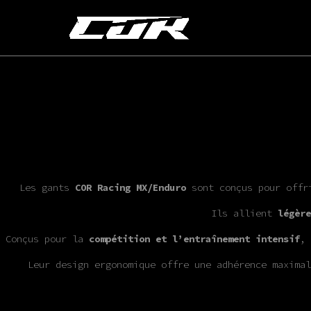
Les gants
COR Racing MX/Enduro
sont conçus pour offri
Ils allient
légère
Conçus pour la
compétition et l’entraînement intensif
, 
Leur design ergonomique offre une adhérence maximal