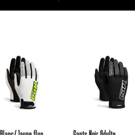
 Blanc/Jaune fluo
Gants Noir Adulte