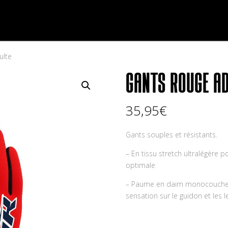
Accueil
Le shop
Tenue complète
Maillot D
ulte
GANTS ROUGE AD
35,95
€
Gants souples et résistants.
– En tissu stretch ultralégère 
optimale
– Paume en daim monocouche o
sensation sur le guidon et les l