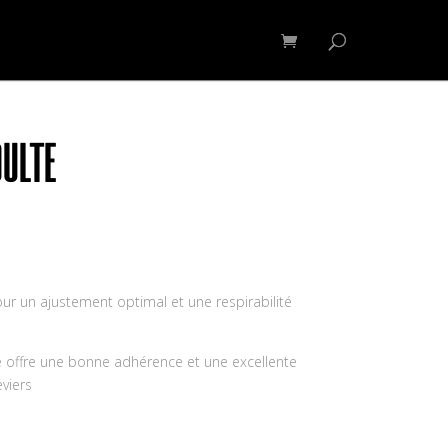
OSSARD CFS
Contact
Mon compte
ULTE
pour un ajustement optimal et une respirabilité
ffre une bonne adhérence et une excellente
eviers