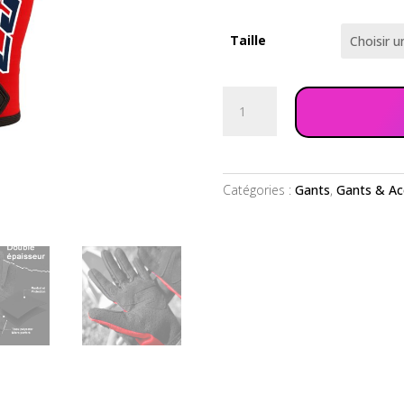
Taille
quantité
de
Gants
Rouge
Adulte
Catégories :
Gants
,
Gants & Ac