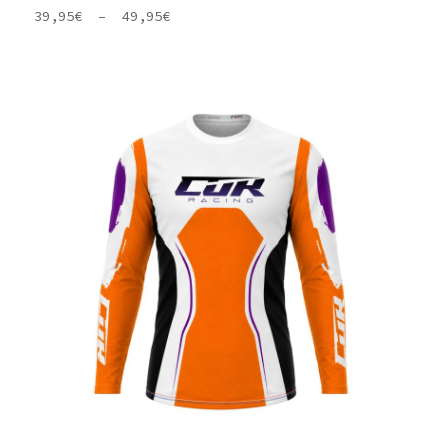
Plage
39,95
€
–
49,95
€
de
prix :
39,95€
à
49,95€