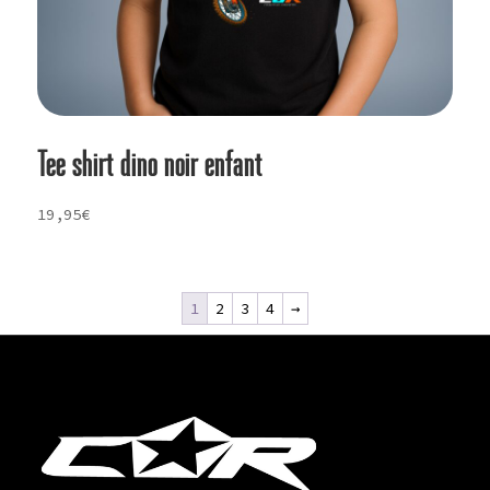
Tee shirt dino noir enfant
19,95
€
1
2
3
4
→