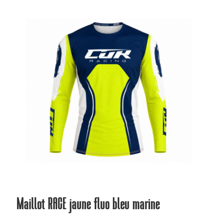
plus
ancien
Maillot RACE jaune fluo bleu marine