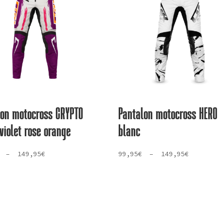
lon motocross CRYPTO
Pantalon motocross HERO
violet rose orange
blanc
Plage
Plage
–
149,95
€
99,95
€
–
149,95
€
de
de
prix :
prix :
79,95€
99,95€
à
à
149,95€
149,95€