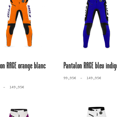
lon RACE orange blanc
Pantalon RACE bleu indig
Plage
99,95
€
–
149,95
€
de
Plage
–
149,95
€
prix :
de
99,95€
prix :
à
99,95€
149,95€
à
149,95€