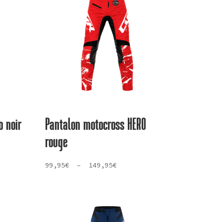
o noir
Pantalon motocross HERO
rouge
Plage
99,95
€
–
149,95
€
de
prix :
99,95€
à
149,95€