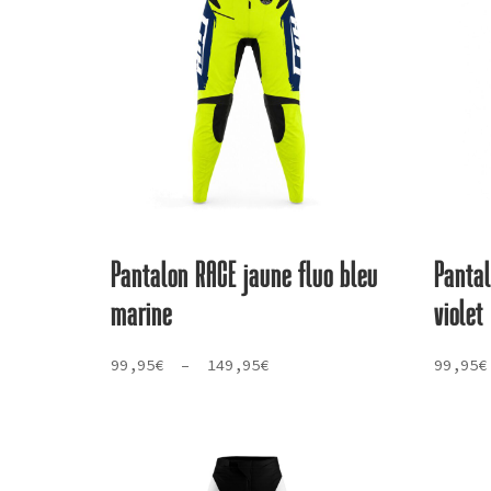
plus
ancien
Pantalon RACE jaune fluo bleu
Panta
marine
violet
Plage
99,95
€
–
149,95
€
99,95
€
de
prix :
99,95€
à
149,95€