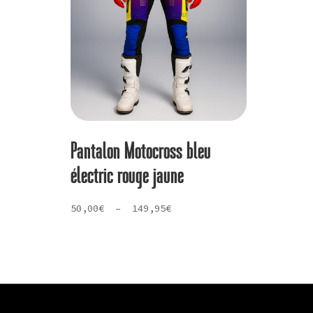
Pantalon Motocross bleu
électric rouge jaune
Plage
50,00
€
–
149,95
€
de
prix :
50,00€
à
149,95€