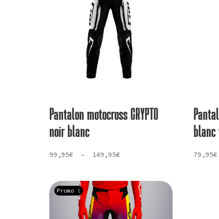
Pantalon motocross CRYPTO
Panta
noir blanc
blanc 
Plage
99,95
€
–
149,95
€
79,95
€
de
prix :
99,95€
Promo !
à
149,95€