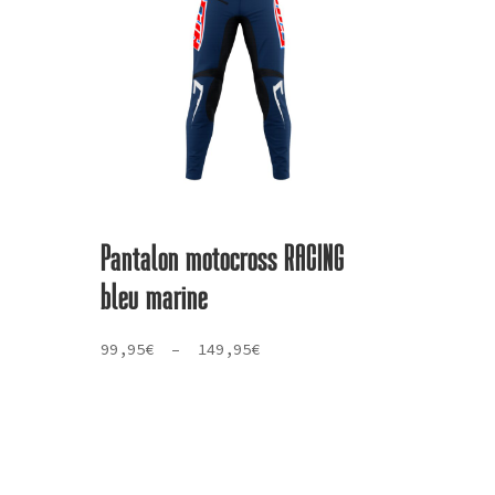
Pantalon motocross RACING
bleu marine
Plage
99,95
€
–
149,95
€
de
prix :
99,95€
à
149,95€