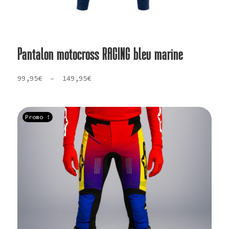
Pantalon motocross RACING bleu marine
Plage
99,95
€
–
149,95
€
de
prix :
99,95€
Promo !
à
149,95€