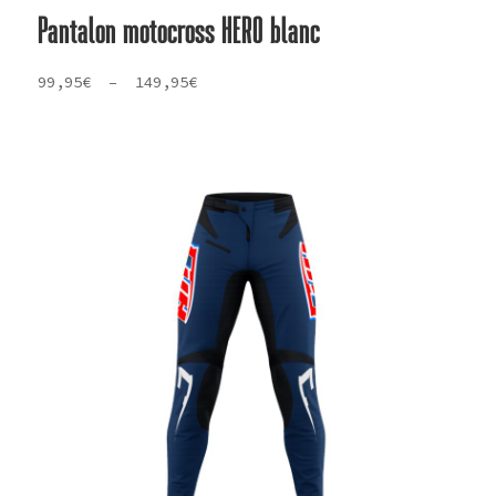
Pantalon motocross HERO blanc
Plage
99,95
€
–
149,95
€
de
prix :
99,95€
à
149,95€