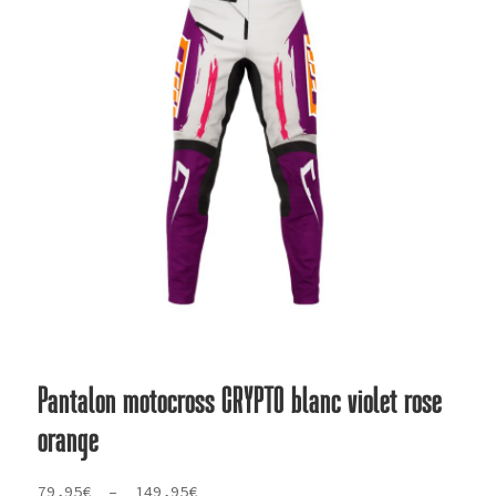
Pantalon motocross CRYPTO blanc violet rose
orange
Plage
79,95
€
–
149,95
€