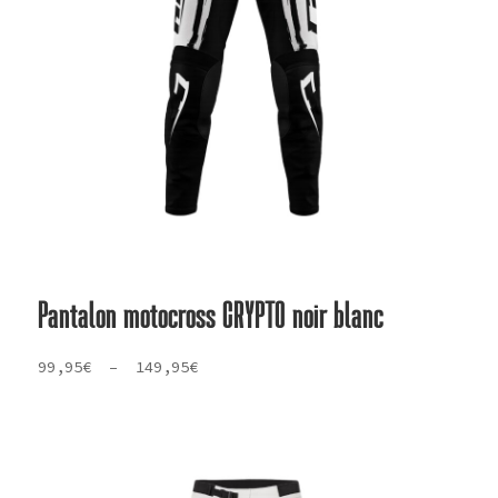
Pantalon motocross CRYPTO noir blanc
Plage
99,95
€
–
149,95
€
de
prix :
99,95€
à
149,95€