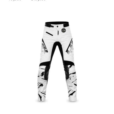
de
prix :
79,95€
à
149,95€