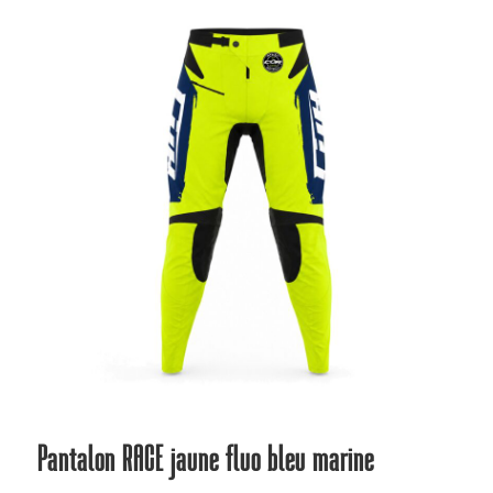
plus
ancien
Pantalon RACE jaune fluo bleu marine