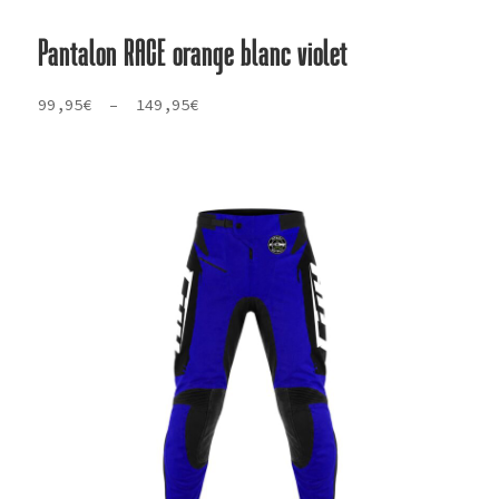
Pantalon RACE orange blanc violet
Plage
99,95
€
–
149,95
€
de
prix :
99,95€
à
149,95€