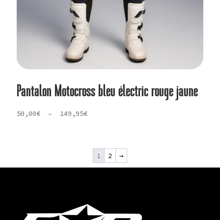
Pantalon Motocross bleu électric rouge jaune
Plage
50,00
€
–
149,95
€
de
prix :
50,00€
1
2
→
à
149,95€