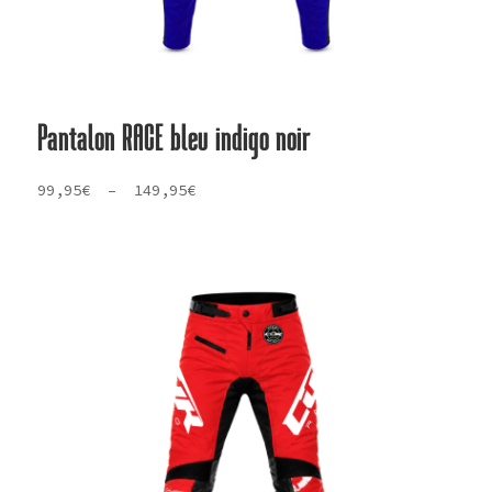
Pantalon RACE bleu indigo noir
Plage
99,95
€
–
149,95
€
de
prix :
99,95€
à
149,95€