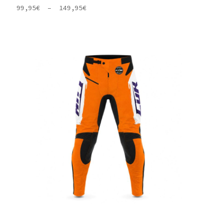
Plage
99,95
€
–
149,95
€
de
prix :
99,95€
à
149,95€