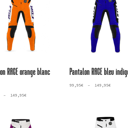
lon RACE orange blanc
Pantalon RACE bleu indig
Plage
99,95
€
–
149,95
€
de
Plage
–
149,95
€
prix :
de
99,95€
prix :
à
99,95€
149,95€
à
149,95€