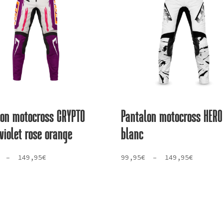
lon motocross CRYPTO
Pantalon motocross HERO
violet rose orange
blanc
Plage
Plage
–
149,95
€
99,95
€
–
149,95
€
de
de
prix :
prix :
79,95€
99,95€
à
à
149,95€
149,95€