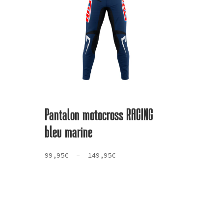
Pantalon motocross RACING
bleu marine
Plage
99,95
€
–
149,95
€
de
prix :
99,95€
à
149,95€