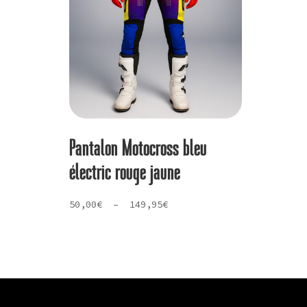
Pantalon Motocross bleu
électric rouge jaune
Plage
50,00
€
–
149,95
€
de
prix :
50,00€
à
149,95€