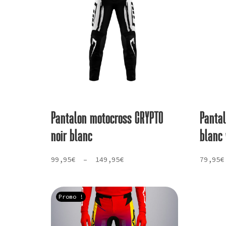
Pantalon motocross CRYPTO
Panta
noir blanc
blanc 
Plage
99,95
€
–
149,95
€
79,95
€
de
prix :
99,95€
Promo !
à
149,95€