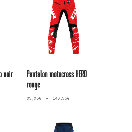
o noir
Pantalon motocross HERO
rouge
Plage
99,95
€
–
149,95
€
de
prix :
99,95€
à
149,95€