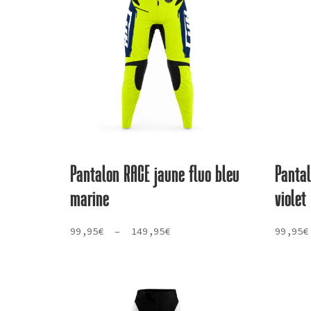
plus
ancien
Pantalon RACE jaune fluo bleu
Panta
marine
violet
Plage
99,95
€
–
149,95
€
99,95
€
de
prix :
99,95€
à
149,95€