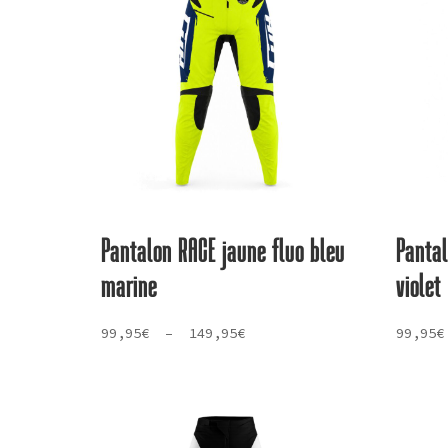
plus
ancien
Pantalon RACE jaune fluo bleu
Panta
marine
violet
Plage
99,95
€
–
149,95
€
99,95
€
de
prix :
99,95€
à
149,95€