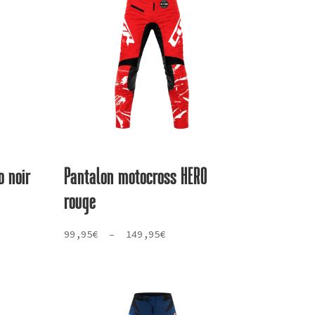
o noir
Pantalon motocross HERO
rouge
Plage
99,95
€
–
149,95
€
de
prix :
99,95€
à
149,95€