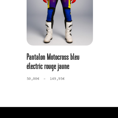
Pantalon Motocross bleu
électric rouge jaune
Plage
50,00
€
–
149,95
€
de
prix :
50,00€
à
149,95€