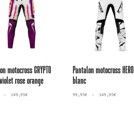
lon motocross CRYPTO
Pantalon motocross HERO
violet rose orange
blanc
Plage
Plage
–
149,95
€
99,95
€
–
149,95
€
de
de
prix :
prix :
79,95€
99,95€
à
à
149,95€
149,95€