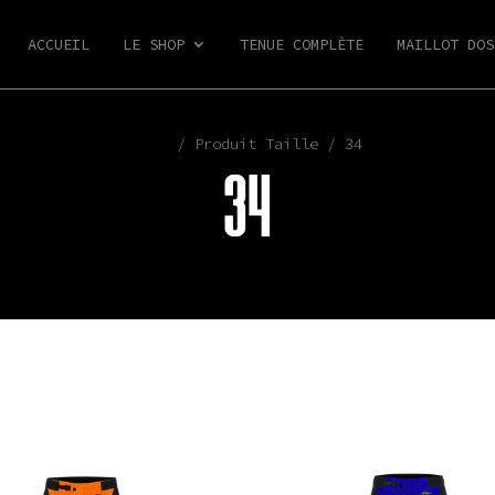
ACCUEIL
LE SHOP
TENUE COMPLÈTE
MAILLOT DOS
Shop
/ Produit Taille / 34
34