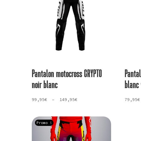
Pantalon motocross CRYPTO
Panta
noir blanc
blanc 
Plage
99,95
€
–
149,95
€
79,95
€
de
prix :
99,95€
Promo !
à
149,95€