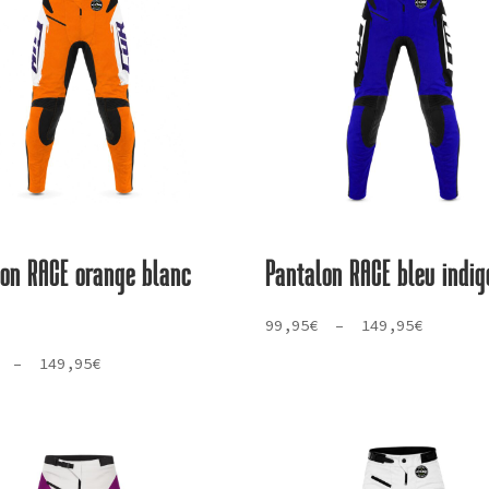
lon RACE orange blanc
Pantalon RACE bleu indig
Plage
99,95
€
–
149,95
€
de
Plage
–
149,95
€
prix :
de
99,95€
prix :
à
99,95€
149,95€
à
149,95€