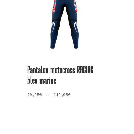
Pantalon motocross RACING
bleu marine
Plage
99,95
€
–
149,95
€
de
prix :
99,95€
à
149,95€