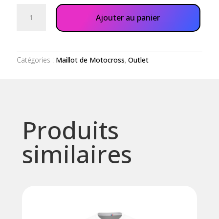
quantité
Ajouter au panier
de
Maillot
classic
blanc
Catégories :
Maillot de Motocross
,
Outlet
Produits
similaires