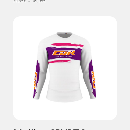
Plage
39,95
€
–
49,95
€
de
prix :
39,95€
à
49,95€