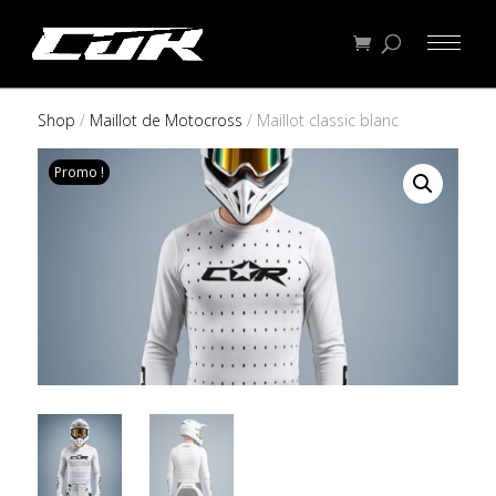
Shop
/
Maillot de Motocross
/ Maillot classic blanc
Promo !