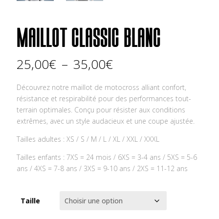
MAILLOT CLASSIC BLANC
Plage
25,00
€
–
35,00
€
de
prix :
Découvrez notre maillot de motocross alliant confort,
25,00€
résistance et respirabilité pour des performances tout-
à
terrain optimales. Conçu pour résister aux conditions
35,00€
extrêmes, avec un style audacieux et une coupe ajustée.
Tailles adultes : XS / S / M / L / XL / XXL / XXXL
Tailles enfants : 7XS = 24 mois / 6XS = 3-4 ans / 5XS = 5-6
ans / 4XS = 7-8 ans / 3XS = 9-10 ans / 2XS = 11-12 ans
Taille