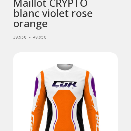
Maillot CRYPTO
blanc violet rose
orange
Plage
39,95
€
–
49,95
€
de
prix :
39,95€
à
49,95€