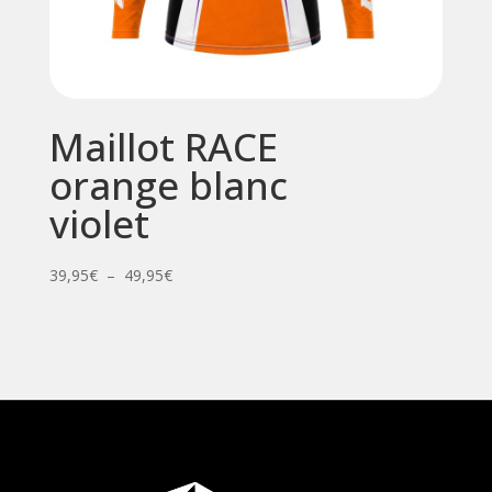
Maillot RACE
orange blanc
violet
Plage
39,95
€
–
49,95
€
de
prix :
39,95€
à
49,95€