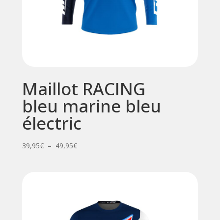
Maillot RACING
bleu marine bleu
électric
Plage
39,95
€
–
49,95
€
de
prix :
39,95€
à
49,95€