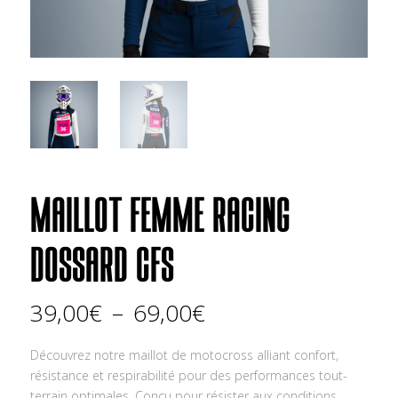
MAILLOT FEMME RACING
DOSSARD CFS
Plage
39,00
€
–
69,00
€
de
prix :
Découvrez notre maillot de motocross alliant confort,
39,00€
résistance et respirabilité pour des performances tout-
à
terrain optimales. Conçu pour résister aux conditions