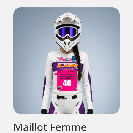
prix :
39,95€
à
49,95€
Maillot Femme