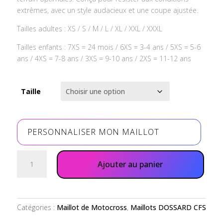
69,00€
extrêmes, avec un style audacieux et une coupe ajustée.
Tailles adultes : XS / S / M / L / XL / XXL / XXXL
Tailles enfants : 7XS = 24 mois / 6XS = 3-4 ans / 5XS = 5-6
ans / 4XS = 7-8 ans / 3XS = 9-10 ans / 2XS = 11-12 ans
Taille
PERSONNALISER MON MAILLOT
quantité
Ajouter au panier
de
Maillot
Femme
RACING
Catégories :
Maillot de Motocross
,
Maillots DOSSARD CFS
DOSSARD