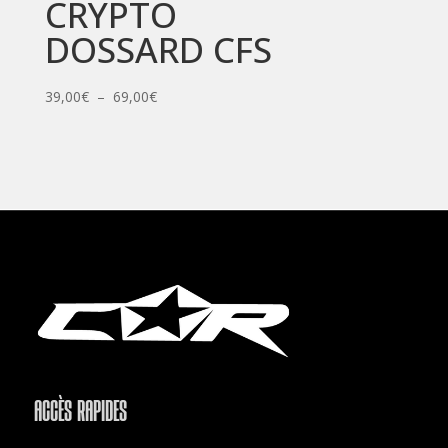
CRYPTO
DOSSARD CFS
Plage
39,00
€
–
69,00
€
de
prix :
39,00€
à
69,00€
ACCÈS RAPIDES