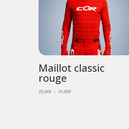
Maillot classic
rouge
Plage
25,00
€
–
35,00
€
de
prix :
25,00€
à
35,00€