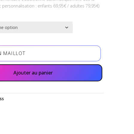
 personnalisation : enfants 69,95€ / adultes 79,95€)
N MAILLOT
Ajouter au panier
ss