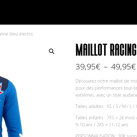
Accueil
Le shop
Tenue complète
Maillot D
ine bleu électric
MAILLOT RACING
39,95
€
–
49,95
€
Découvrez notre maillot de moto
pour des performances tout-ter
extrêmes, avec un style audaci
Tailles adultes : XS / S / M / L /
Tailles enfants : 7XS = 24 mois 
9-10 ans / 2XS = 11-12 ans
PERSONNALISATION : 30€ suppl