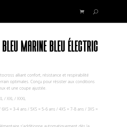
OSSARD CFS
Contact
Mon compte
 BLEU MARINE BLEU ÉLECTRIC
Plage
de
prix :
cross alliant confort, résistance et respirabilité
39,95€
rain optimales. Conçu pour résister aux conditions
à
eux et une coupe ajustée.
49,95€
 XL / XXL / XXXL
/ 6XS = 3-4 ans / 5XS = 5-6 ans / 4XS = 7-8 ans / 3XS =
émentaire s’additionne automatiquement dès la