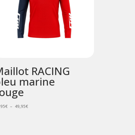
aillot RACING
leu marine
rouge
Plage
,95
€
–
49,95
€
de
prix :
39,95€
à