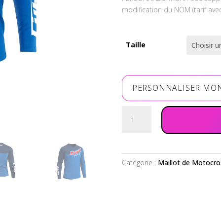
modification du NOM (tarif avec
Taille
PERSONNALISER MO
quantité
de
Maillot
RACING
bleu
Catégorie :
Maillot de Motocro
marine
bleu
électric