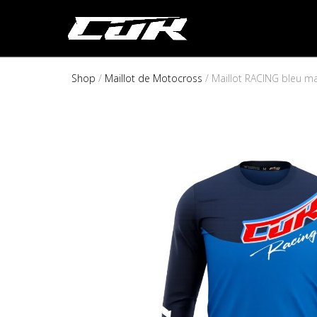
Shop
/
Maillot de Motocross
/ Maillot RACING bleu mar