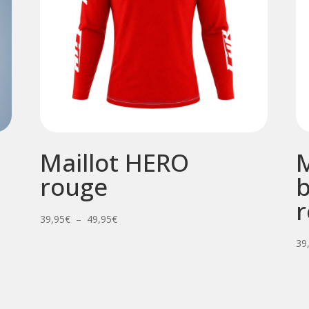
Maillot HERO
M
rouge
b
Plage
39,95
€
–
49,95
€
de
39
prix :
39,95€
à
49,95€