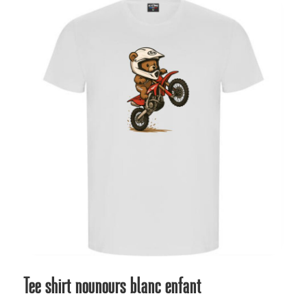
plus
ancien
Tee shirt nounours blanc enfant