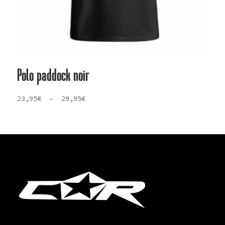
Polo paddock noir
Plage
23,95
€
–
29,95
€
de
prix :
23,95€
à
29,95€