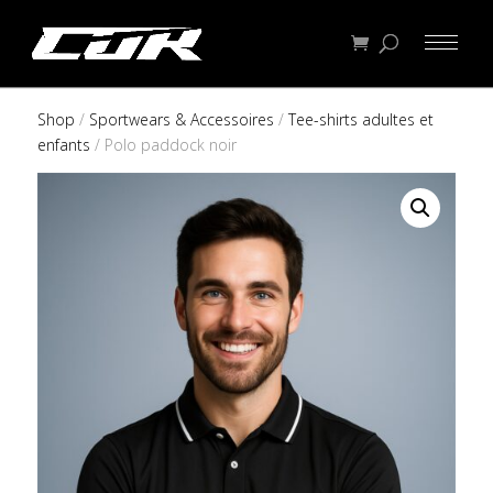
Shop
/
Sportwears & Accessoires
/
Tee-shirts adultes et
enfants
/ Polo paddock noir