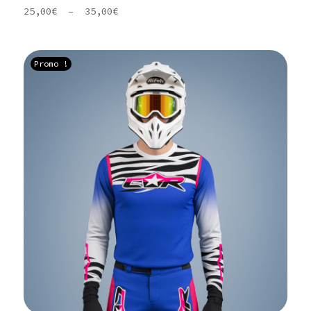
Plage
25,00
€
–
35,00
€
de
prix :
25,00€
Promo !
à
35,00€