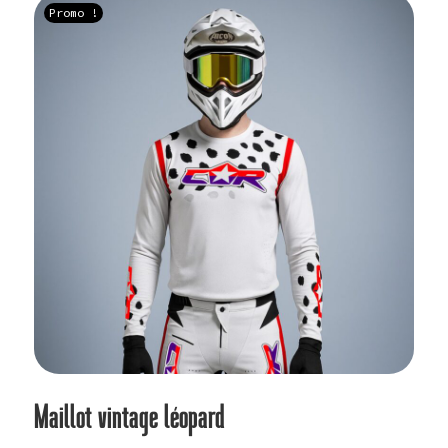
Promo !
plus
ancien
Maillot vintage léopard