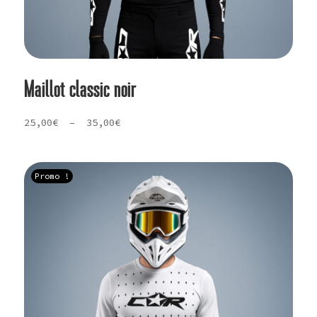
Maillot classic noir
Plage
25,00
€
–
35,00
€
de
prix :
25,00€
Promo !
à
35,00€