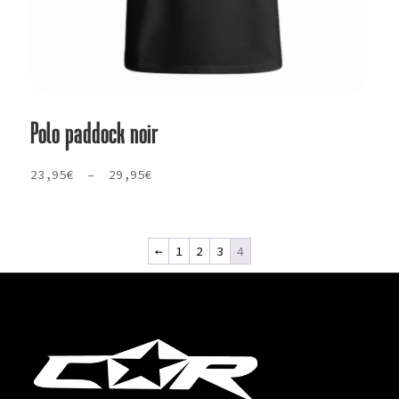
Polo paddock noir
Plage
23,95
€
–
29,95
€
de
prix :
23,95€
←
1
2
3
4
à
29,95€