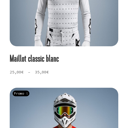
Maillot classic blanc
Plage
25,00
€
–
35,00
€
de
prix :
25,00€
Promo !
à
35,00€