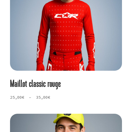
Maillot classic rouge
Plage
25,00
€
–
35,00
€
de
prix :
25,00€
à
35,00€