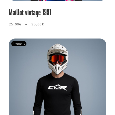
Maillot vintage 1991
Plage
25,00
€
–
35,00
€
de
prix :
25,00€
Promo !
à
35,00€