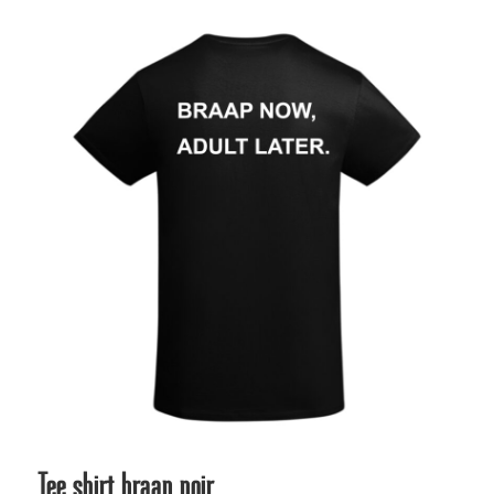
prix :
49,95€
à
69,95€
Tee shirt braap noir