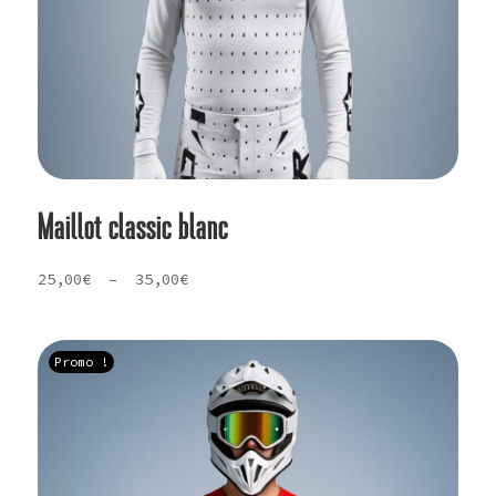
Maillot classic blanc
Plage
25,00
€
–
35,00
€
de
prix :
25,00€
Promo !
à
35,00€