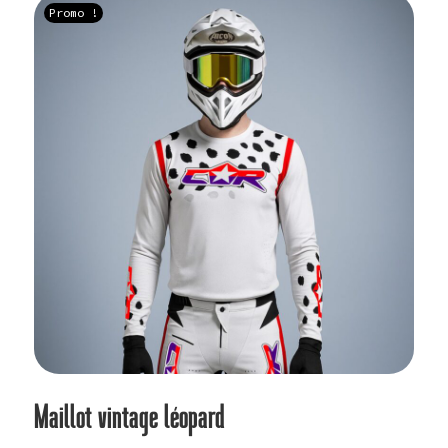
Promo !
plus
ancien
Maillot vintage léopard