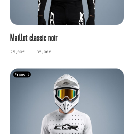
Maillot classic noir
Plage
25,00
€
–
35,00
€
de
prix :
25,00€
Promo !
à
35,00€