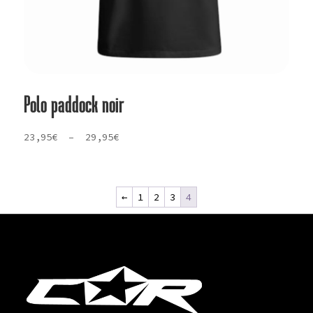
Polo paddock noir
Plage
23,95
€
–
29,95
€
de
prix :
23,95€
←
1
2
3
4
à
29,95€