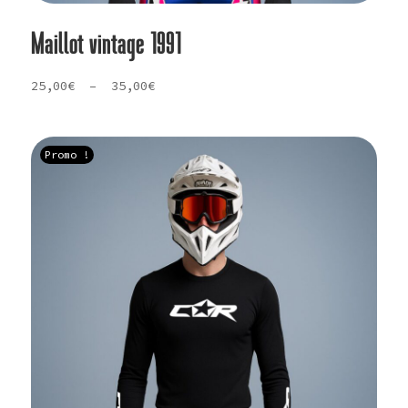
Maillot vintage 1991
Plage
25,00
€
–
35,00
€
de
prix :
25,00€
Promo !
à
35,00€