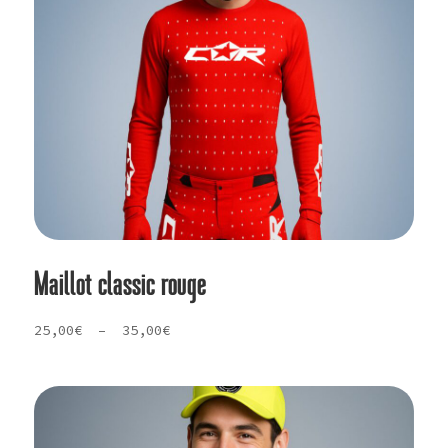
Maillot classic rouge
Plage
25,00
€
–
35,00
€
de
prix :
25,00€
à
35,00€