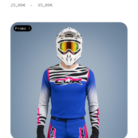
Plage
25,00
€
–
35,00
€
de
prix :
25,00€
Promo !
à
35,00€