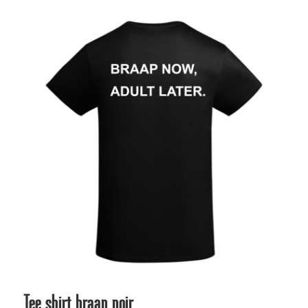
prix :
49,95€
à
69,95€
Tee shirt braap noir