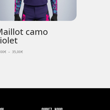
aillot camo
iolet
Plage
,00
€
–
35,00
€
de
prix :
25,00€
à
35,00€