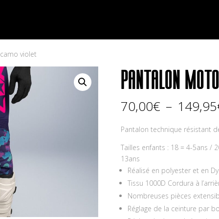
Accueil
Le shop
Tenue complète
Maillot D
camo violet
PANTALON MOTO
70,00
€
–
149,95
Pantalon technique résistant 
Tailles enfants : 18 = 4-5ans / 
13ans
Réalisé en polyester et en Dy
Tissu 1000D Cordura à l’arriè
Nombreuses pièces extensib
Réglage de la ceinture par 