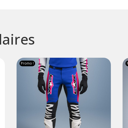
laires
Promo !