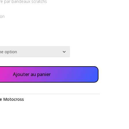
ure par bandeaux scratchs
ion
Ajouter au panier
de Motocross