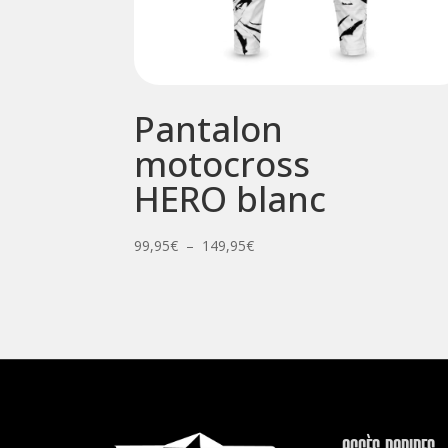
Pantalon
motocross
HERO blanc
Plage
99,95
€
–
149,95
€
de
prix :
99,95€
à
149,95€