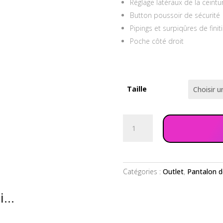
Réglage latéraux de la ceint
Button poussoir de sécurité
Pipings et surpiqûres de finit
Poche côté droit
Taille
quantité
de
Pantalon
Motocross
camo
Catégories :
Outlet
,
Pantalon 
violet
si…