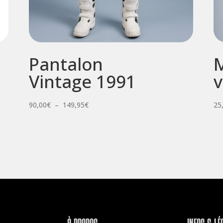
Pantalon
M
Vintage 1991
v
Plage
90,00
€
–
149,95
€
25
de
prix :
90,00€
à
149,95€