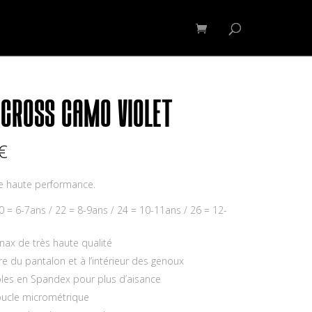
OSSARD CFS
Contact
Mon compte
CROSS CAMO VIOLET
Plage
€
de
prix :
de haute performance.
70,00€
à
20 = 6-7ans / 22 = 8-9ans / 24 = 10-11ans / 26 = 12-
149,95€
nax de très haute qualité
re du pantalon et à l’intérieur des genoux
les en Spandex pour plus d’aisance
boucle micrométrique