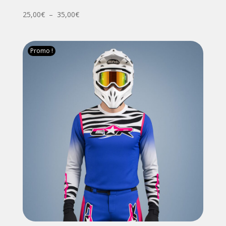
Plage
25,00
€
–
35,00
€
de
prix :
25,00€
Promo !
à
35,00€