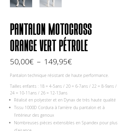
PANTALON MOTOCROSS
ORANGE VERT PÉTROLE
Plage
50,00
€
–
149,95
€
de
prix :
Pantalon technique résistant de haute performance.
50,00€
à
Tailles enfants : 18 = 4-5ans / 20 = 6-7ans / 22 = 8-9ans /
149,95€
24 = 10-11ans / 26 = 12-13ans
Réalisé en polyester et en Dynax de très haute qualité
Tissu 1000D Cordura à l’arrière du pantalon et à
l’intérieur des genoux
Nombreuses pièces extensibles en Spandex pour plus
d’aisance