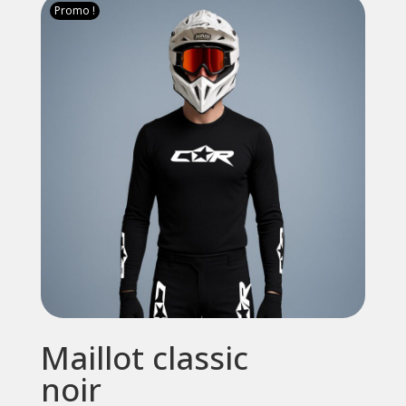
99,95€
Promo !
à
149,95€
Maillot classic
noir