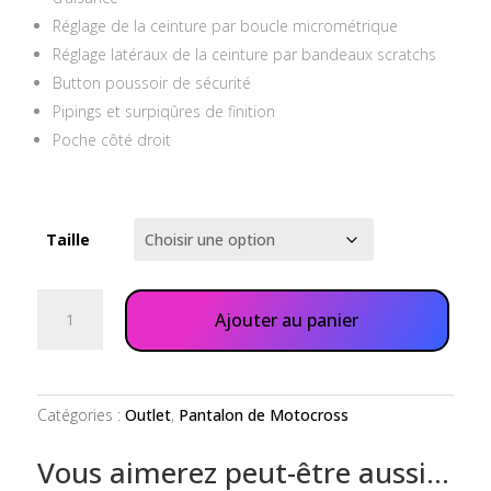
Réglage de la ceinture par boucle micrométrique
Réglage latéraux de la ceinture par bandeaux scratchs
Button poussoir de sécurité
Pipings et surpiqûres de finition
Poche côté droit
Taille
quantité
Ajouter au panier
de
Pantalon
Motocross
orange
Catégories :
Outlet
,
Pantalon de Motocross
vert
pétrole
Vous aimerez peut-être aussi…