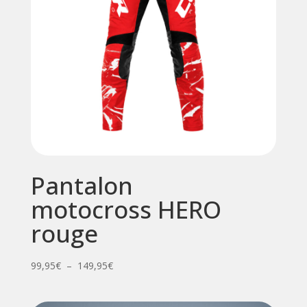
Pantalon
motocross HERO
rouge
Plage
99,95
€
–
149,95
€
de
prix :