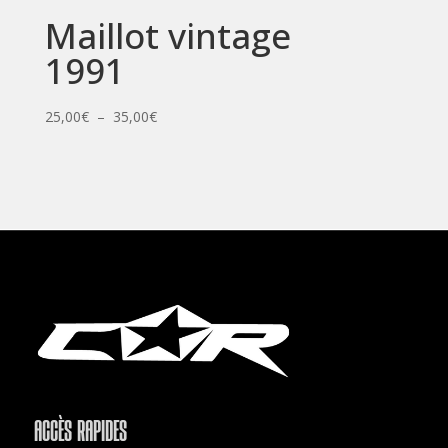
Maillot vintage
1991
Plage
25,00
€
–
35,00
€
de
prix :
25,00€
à
35,00€
ACCÈS RAPIDES