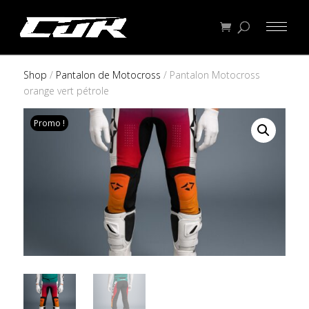
Shop
/
Pantalon de Motocross
/ Pantalon Motocross
orange vert pétrole
Promo !